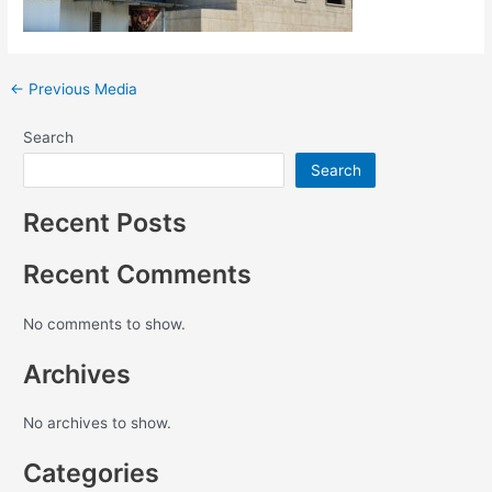
←
Previous Media
Search
Search
Recent Posts
Recent Comments
No comments to show.
Archives
No archives to show.
Categories