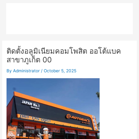
Skip
Main
to
MPK COMPOSITE
content
Menu
ติดตั้งอลูมิเนียมคอมโพสิต ออโต้แบค
สาขาภูเก็ต 00
By
Administrator
/
October 5, 2025